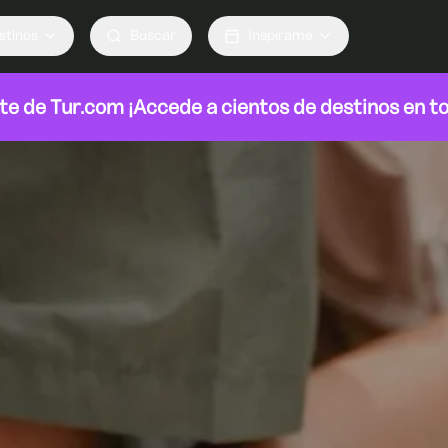
stinos
Buscar
Inspirame
rte de
Tur.com
¡Accede a cientos de destinos en t