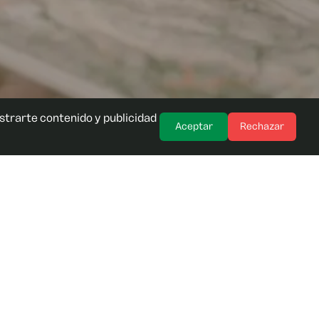
ostrarte contenido y publicidad
Aceptar
Rechazar
¿Ayuda?
uieras