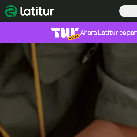
De
Ahora Latitur es pa