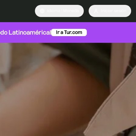
Idioma | Moneda
Iniciar sesión
odo Latinoamérica!
Ir a Tur.com