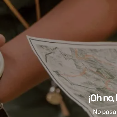
¡Oh no
No pasa 