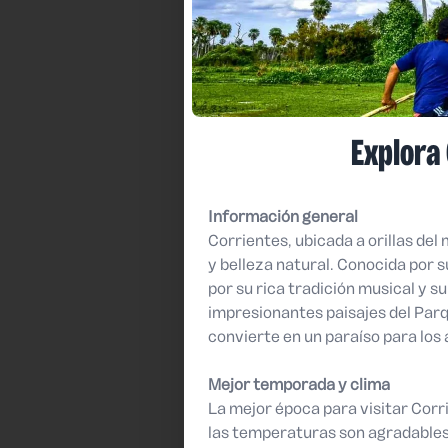
Explora 
Información general
Corrientes, ubicada a orillas del
y belleza natural. Conocida por 
por su rica tradición musical y s
impresionantes paisajes del Parqu
convierte en un paraíso para los
Mejor temporada y clima
La mejor época para visitar Corr
las temperaturas son agradables