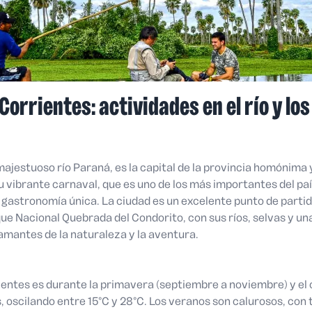
Corrientes: actividades en el río y lo
 majestuoso río Paraná, es la capital de la provincia homónima y
su vibrante carnaval, que es uno de los más importantes del p
u gastronomía única. La ciudad es un excelente punto de partid
e Nacional Quebrada del Condorito, con sus ríos, selvas y una
 amantes de la naturaleza y la aventura.
ientes es durante la primavera (septiembre a noviembre) y e
, oscilando entre 15°C y 28°C. Los veranos son calurosos, co