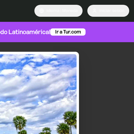
Idioma | Moneda
Iniciar sesión
odo Latinoamérica!
Ir a Tur.com