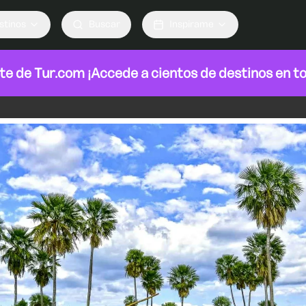
stinos
Buscar
Inspirame
rte de
Tur.com
¡Accede a cientos de destinos en t