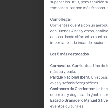
superar los 35°C, pero también so
temperaturas son más frescas, c
Cómo llegar
Corrientes cuenta con un aeropu
con Buenos Aires y otras localid
acceso desde diferentes puntos 
importantes, brindando opciones
Los 5 más destacados
Carnaval de Corrientes
: Uno de 
música y baile.
Parque Nacional Iberá
: Un ecosi
aves y safaris fotográficos.
Costanera de Corrientes
: Un her
deportes y degustar la gastronom
Estadio Granadero Manuel Gálve
eventos culturales.