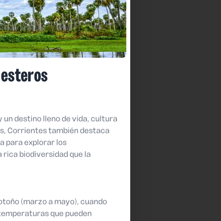
s esteros
 un destino lleno de vida, cultura
aís, Corrientes también destaca
a para explorar los
 rica biodiversidad que la
l otoño (marzo a mayo), cuando
n temperaturas que pueden