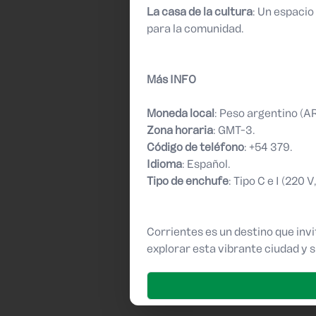
La casa de la cultura
: Un espacio
para la comunidad.
Más INFO
Moneda local
: Peso argentino (A
Zona horaria
: GMT-3.
Código de teléfono
: +54 379.
Idioma
: Español.
Tipo de enchufe
: Tipo C e I (220 V
Corrientes es un destino que invi
explorar esta vibrante ciudad y 