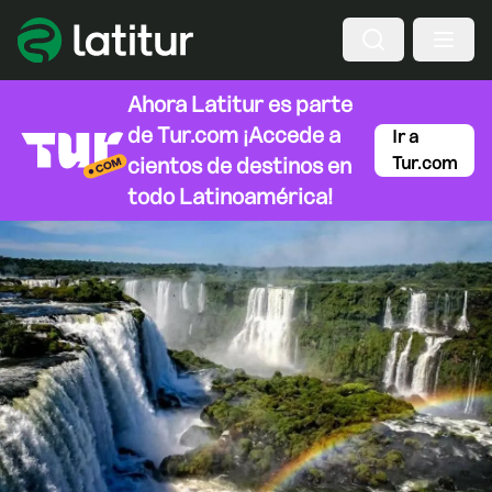
Ahora Latitur es parte
de
Tur.com
¡Accede a
Ir a
cientos de destinos en
Tur.com
todo Latinoamérica!