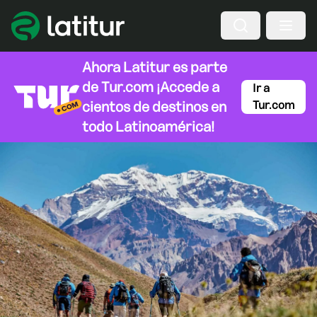
Ahora Latitur es parte
de
Tur.com
¡Accede a
Ir a
cientos de destinos en
Tur.com
todo Latinoamérica!