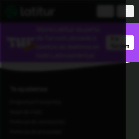
Ahora Latitur es parte
de
Tur.com
¡Accede a
Ir a
cientos de destinos en
Tur.com
todo Latinoamérica!
Te ayudamos
Preguntas Frecuentes
Guías de Viaje
Políticas de cancelación
Políticas de privacidad