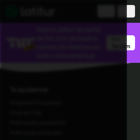
Ahora Latitur es parte
de
Tur.com
¡Accede a
Ir a
cientos de destinos en
Tur.com
todo Latinoamérica!
Te ayudamos
Preguntas Frecuentes
Guías de Viaje
Políticas de cancelación
Políticas de privacidad